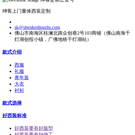
绅客上门量体西装定制
sk@shenkedingzhi.com
佛山市南海区桂澜北路众创巷2号103商铺（佛山南海千
灯湖创投小镇，广佛地铁千灯湖站）
款式介绍
西服
礼服
青年装
大衣
衬衫
款式选择
好西装标准
好西装要有好版型
好西装要有好做工