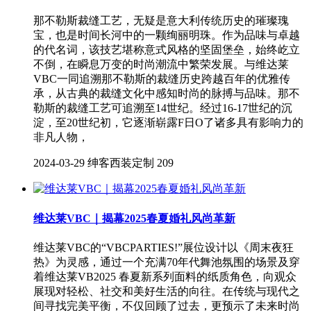
那不勒斯裁缝工艺，无疑是意大利传统历史的璀璨瑰
宝，也是时间长河中的一颗绚丽明珠。作为品味与卓越
的代名词，该技艺堪称意式风格的坚固堡垒，始终屹立
不倒，在瞬息万变的时尚潮流中繁荣发展。与维达莱
VBC一同追溯那不勒斯的裁缝历史跨越百年的优雅传
承，从古典的裁缝文化中感知时尚的脉搏与品味。那不
勒斯的裁缝工艺可追溯至14世纪。经过16-17世纪的沉
淀，至20世纪初，它逐渐崭露F日O了诸多具有影响力的
非凡人物，
2024-03-29
绅客西装定制
209
维达莱VBC｜揭幕2025春夏婚礼风尚革新
维达莱VBC的“VBCPARTIES!”展位设计以《周末夜狂
热》为灵感，通过一个充满70年代舞池氛围的场景及穿
着维达莱VB2025 春夏新系列面料的纸质角色，向观众
展现对轻松、社交和美好生活的向往。在传统与现代之
间寻找完美平衡，不仅回顾了过去，更预示了未来时尚