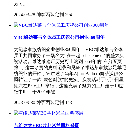
方向。
2024-03-28
绅客西装定制
294
VBC维达莱与全体员工庆祝公司创业360周年
为纪念家族纺织企业创业360周年，VBC维达莱与全体
员工共同举办了一场名为“在一起（Insieme）”的盛大庆
祝活动。维达莱建厂历史可上溯到1663年的“布剪五页
簿”，这本珍贵的史料记载和见证了维达莱家族涉足羊毛
纺织业的开始，它讲述了当年Ajmo Barbero向萨沃伊公
爵转让了一款“灰色斜纹”的史实。庆祝活动于9月9日星
期六在Pray工厂举行，这座充满了魅力的工厂建于19世
纪中叶，于2001年被
2023-09-30
绅客西装定制
143
与维达莱VBC共赴米兰面料盛展