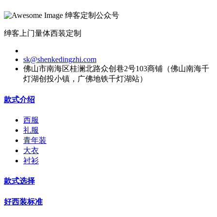
绅客定制公众号
绅客上门量体西装定制
sk@shenkedingzhi.com
佛山市南海区桂澜北路众创巷2号103商铺（佛山南海千
灯湖创投小镇，广佛地铁千灯湖站）
款式介绍
西服
礼服
青年装
大衣
衬衫
款式选择
好西装标准