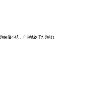
灯湖创投小镇，广佛地铁千灯湖站）