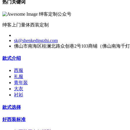
热门关键词
绅客定制公众号
绅客上门量体西装定制
sk@shenkedingzhi.com
佛山市南海区桂澜北路众创巷2号103商铺（佛山南海千
款式介绍
西服
礼服
青年装
大衣
衬衫
款式选择
好西装标准