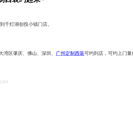
搬到千灯湖创投小镇门店。
大湾区肇庆、佛山、深圳、
广州定制西装
可约到店，可约上门量
定制#