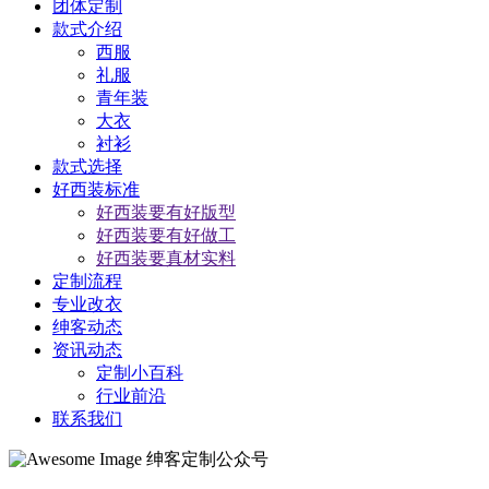
团体定制
款式介绍
西服
礼服
青年装
大衣
衬衫
款式选择
好西装标准
好西装要有好版型
好西装要有好做工
好西装要真材实料
定制流程
专业改衣
绅客动态
资讯动态
定制小百科
行业前沿
联系我们
绅客定制公众号