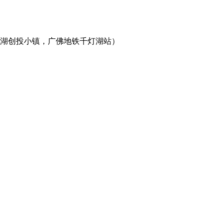
灯湖创投小镇，广佛地铁千灯湖站）