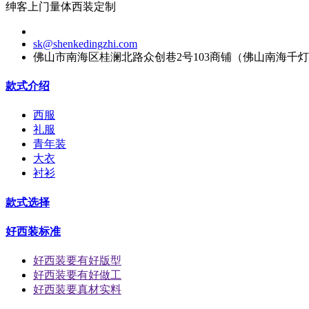
绅客上门量体西装定制
sk@shenkedingzhi.com
佛山市南海区桂澜北路众创巷2号103商铺（佛山南海千
款式介绍
西服
礼服
青年装
大衣
衬衫
款式选择
好西装标准
好西装要有好版型
好西装要有好做工
好西装要真材实料