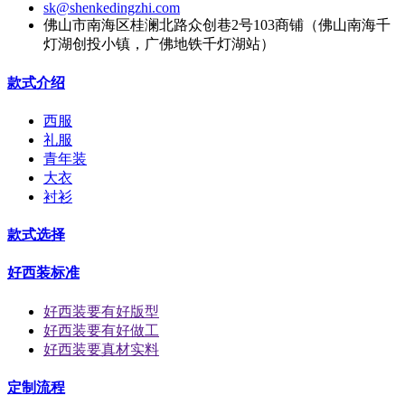
sk@shenkedingzhi.com
佛山市南海区桂澜北路众创巷2号103商铺（佛山南海千
灯湖创投小镇，广佛地铁千灯湖站）
款式介绍
西服
礼服
青年装
大衣
衬衫
款式选择
好西装标准
好西装要有好版型
好西装要有好做工
好西装要真材实料
定制流程