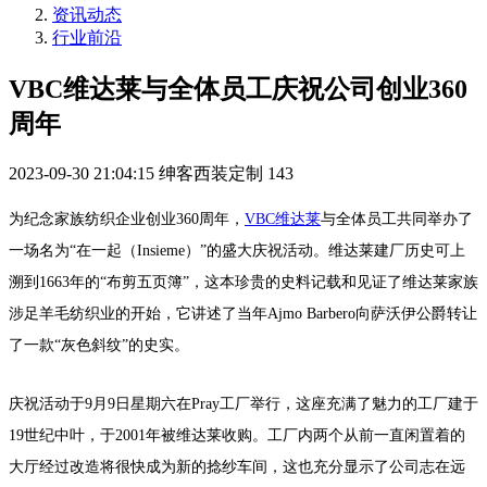
资讯动态
行业前沿
VBC维达莱与全体员工庆祝公司创业360
周年
2023-09-30 21:04:15
绅客西装定制
143
为纪念家族纺织企业创业360周年，
VBC维达莱
与全体员工共同举办了
一场名为“在一起（Insieme）”的盛大庆祝活动。维达莱建厂历史可上
溯到1663年的“布剪五页簿”，这本珍贵的史料记载和见证了维达莱家族
涉足羊毛纺织业的开始，它讲述了当年Ajmo Barbero向萨沃伊公爵转让
了一款“灰色斜纹”的史实。
庆祝活动于9月9日星期六在Pray工厂举行，这座充满了魅力的工厂建于
19世纪中叶，于2001年被维达莱收购。工厂内两个从前一直闲置着的
大厅经过改造将很快成为新的捻纱车间，这也充分显示了公司志在远