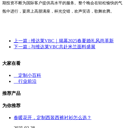
期投资不断为国际客户提供高水平的服务。整个晚会在轻松愉快的气
氛中进行，宴席上高朋满座，杯光交错，欢声笑语，歌舞欢腾。
上一篇
: 维达莱VBC｜揭幕2025春夏婚礼风尚革新
下一篇
: 与维达莱VBC共赴米兰面料盛展
大家在看
定制小百科
行业前沿
推荐产品
为你推荐
春暖花开，定制西装西裤衬衫怎么选？
2025-02-28