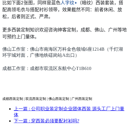
比如下面2张图，同样是蓝色
人字纹
（暗纹）西装套装，搭
配高领毛衣与搭配衬衫领带，效果截然不同：前者休闲、放
松，后者则正式、严肃。
更多西装定制知识欢迎咨询绅客定制，成都、佛山、广州等地
可预约上门量体。
佛山工作室：佛山市南海区万科金色领域6座1214B（千灯湖
环宇城对面，广佛地铁礌岗站A出口）
成都工作室：成都市双流区东航中心T1B610
成都西装定制 | 双流
西装定制 | 佛山
西装定制 | 广州
西装定制
上一篇
: 公司职业装定制企业团体西装 源头工厂上门量
体
下一篇
: 穿西装必须要配衬衫吗?