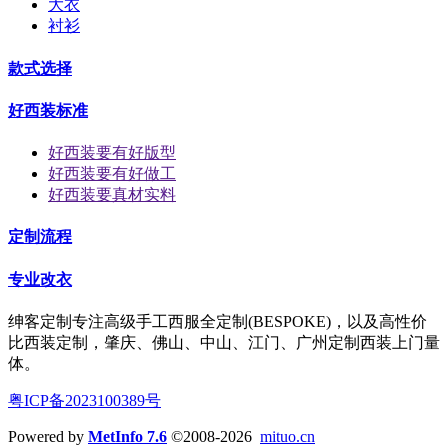
大衣
衬衫
款式选择
好西装标准
好西装要有好版型
好西装要有好做工
好西装要真材实料
定制流程
专业改衣
绅客定制专注高级手工西服全定制(BESPOKE)，以及高性价
比西装定制，肇庆、佛山、中山、江门、广州定制西装上门量
体。
粤ICP备2023100389号
Powered by
MetInfo 7.6
©2008-2026
mituo.cn