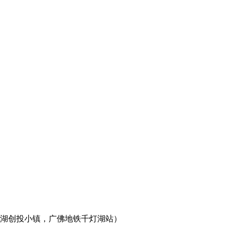
灯湖创投小镇，广佛地铁千灯湖站）