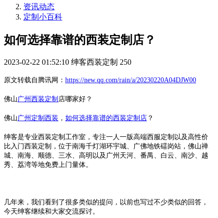
资讯动态
定制小百科
如何选择靠谱的西装定制店？
2023-02-22 01:52:10
绅客西装定制
250
原文转载自腾讯网：
https://new.qq.com/rain/a/20230220A04DJW00
佛山
广州西装定制
店哪家好？
佛山
广州定制西装
，
如何选择靠谱的西装定制店
？
绅客是专业西装定制工作室，专注一人一版高端西服定制以及高性价
比入门西装定制，位于南海千灯湖环宇城、广佛地铁礌岗站，佛山禅
城、南海、顺德、三水、高明以及广州天河、番禺、白云、南沙、越
秀、荔湾等地免费上门量体。
几年来，我们看到了很多类似的提问，以前也写过不少类似的回答，
今天绅客继续和大家交流探讨。