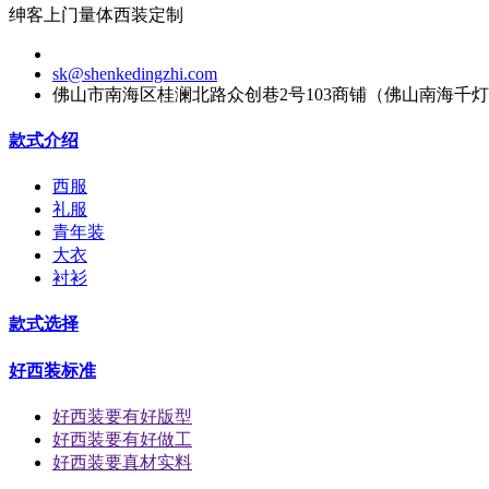
绅客上门量体西装定制
sk@shenkedingzhi.com
佛山市南海区桂澜北路众创巷2号103商铺（佛山南海千
款式介绍
西服
礼服
青年装
大衣
衬衫
款式选择
好西装标准
好西装要有好版型
好西装要有好做工
好西装要真材实料