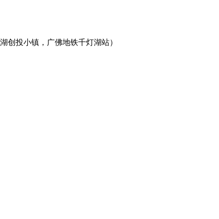
灯湖创投小镇，广佛地铁千灯湖站）