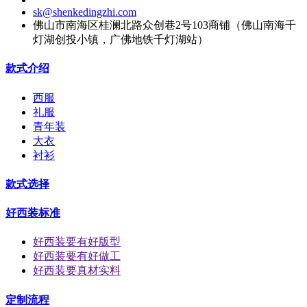
sk@shenkedingzhi.com
佛山市南海区桂澜北路众创巷2号103商铺（佛山南海千
灯湖创投小镇，广佛地铁千灯湖站）
款式介绍
西服
礼服
青年装
大衣
衬衫
款式选择
好西装标准
好西装要有好版型
好西装要有好做工
好西装要真材实料
定制流程